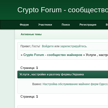
Crypto Forum - сообществ
Форум
Участники
Поиск
Регистрация
В
Активные темы
Привет, Гость!
Войдите
или
зарегистрируйтесь
.
»
Crypto Forum - сообщество майнеров
»
Услуги , наст
Страница:
1
Услуги , настройке и разгону фермы Украина
Важно:
Настройка обслуживание майнинг ферм Одесс
Страница:
1