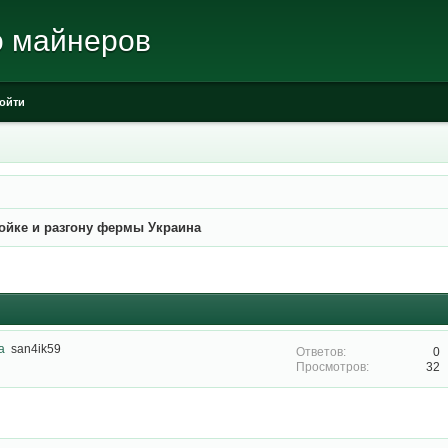
о майнеров
ойти
ройке и разгону фермы Украина
а
san4ik59
0
32