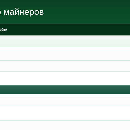
о майнеров
ойти